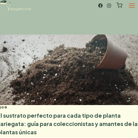
Saltar
al
contenido
LOG
El sustrato perfecto para cada tipo de planta
variegata: guía para coleccionistas y amantes de la
plantas únicas