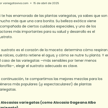
or
variegataviva.com
15 de abril de 2025
i te has enamorado de las plantas variegatas, ya sabes que son
ucho más que una cara bonita. Su belleza exótica viene
compañada de ciertos cuidados especiales, y uno de los
actores más importantes para su salud y desarrollo es el
ustrato.
l sustrato es el corazón de la maceta: determina cómo respiran
as raíces, cuánto retiene el agua, y cómo se nutre tu planta. Y e
l caso de las variegatas —más sensibles por tener menos
lorofila—, elegir el sustrato adecuado es clave.
 continuación, te compartimos las mejores mezclas para los
éneros más populares (¡y espectaculares!) de plantas
ariegatas.
. Alocasias variegatas (como Alocasia Gageana Albo
ariegata)