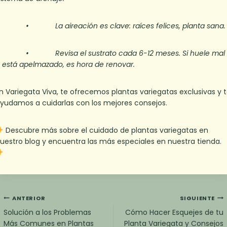
 La aireación es clave: raíces felices, planta sana.
• Revisa el sustrato cada 6-12 meses. Si huele mal
 está apelmazado, es hora de renovar.
n Variegata Viva, te ofrecemos plantas variegatas exclusivas y 
yudamos a cuidarlas con los mejores consejos.
Descubre más sobre el cuidado de plantas variegatas en
uestro blog y encuentra las más especiales en nuestra tienda.
Navegación
ANTERIOR
SIGUIENTE
de
Solución a los Problemas
Cómo Hacer Esquejes de tu
entradas
Más Comunes en Plantas
Planta Variegata y Consejos