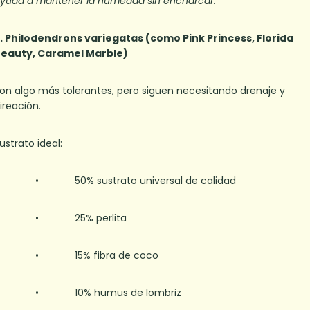
yuda a mantener la humedad sin encharcar.
. Philodendrons variegatas (como Pink Princess, Florida
eauty, Caramel Marble)
on algo más tolerantes, pero siguen necesitando drenaje y
ireación.
ustrato ideal:
• 50% sustrato universal de calidad
• 25% perlita
• 15% fibra de coco
• 10% humus de lombriz