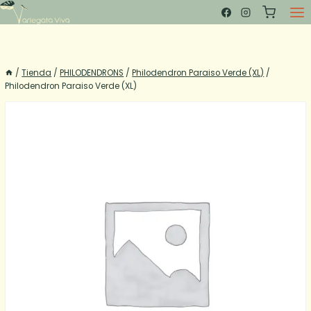
Saltar
al
contenido
/
Tienda
/
PHILODENDRONS
/
Philodendron Paraiso Verde (XL)
/
Philodendron Paraiso Verde (XL)