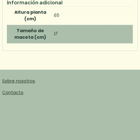
Información adicional
Altura planta
65
(cm)
Tamaño de
17
maceta (cm)
Sobre nosotros
Contacto