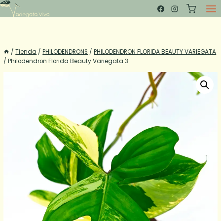
Saltar
al
contenido
/
Tienda
/
PHILODENDRONS
/
PHILODENDRON FLORIDA BEAUTY VARIEGATA
/
Philodendron Florida Beauty Variegata 3