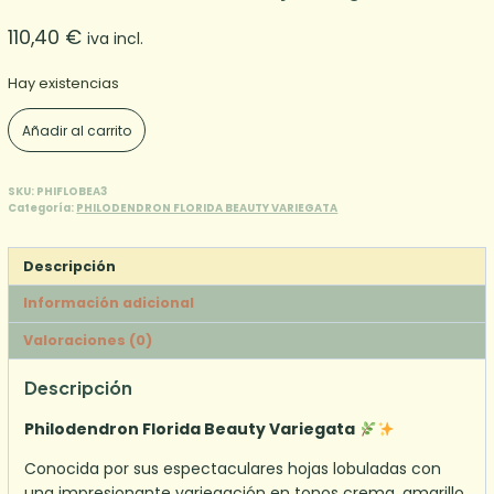
110,40
€
iva incl.
Hay existencias
Philodendron
Añadir al carrito
Florida
Beauty
Variegata
SKU:
PHIFLOBEA3
Categoría:
PHILODENDRON FLORIDA BEAUTY VARIEGATA
3
cantidad
Descripción
Información adicional
Valoraciones (0)
Descripción
Philodendron Florida Beauty Variegata
Conocida por sus espectaculares hojas lobuladas con
una impresionante variegación en tonos crema, amarillo