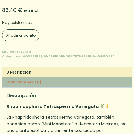
86,40
€
iva incl.
Hay existencias
Rhaphidophora
Añadir al carrito
Tetrasperma
Variegata
4
SKU:
RHATETVAR4
Categorías:
MONSTERAS
,
RHAPHIDOPHORA TETRASPERMA VARIEGATA
cantidad
Descripción
Valoraciones (0)
Descripción
Rhaphidophora Tetrasperma Variegata
La Rhaphidophora Tetrasperma Variegata, también
conocida como “Mini Monstera” o «Monstera Minima», es
una planta exótica y altamente codiciada por