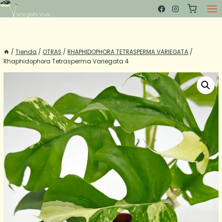
Saltar
al
contenido
/
Tienda
/
OTRAS
/
RHAPHIDOPHORA TETRASPERMA VARIEGATA
/
Rhaphidophora Tetrasperma Variegata 4