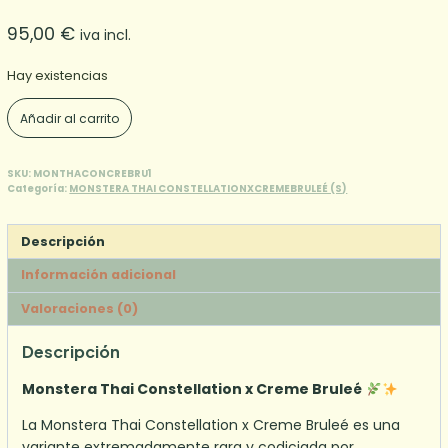
95,00
€
iva incl.
Hay existencias
Monstera
Añadir al carrito
Thai
ConstellationXCreme
Bruleé
SKU:
MONTHACONCREBRU1
Categoría:
MONSTERA THAI CONSTELLATIONXCREMEBRULEÉ (S)
(S)
1
cantidad
Descripción
Información adicional
Valoraciones (0)
Descripción
Monstera Thai Constellation x Creme Bruleé
La Monstera Thai Constellation x Creme Bruleé es una
variante extremadamente rara y codiciada por