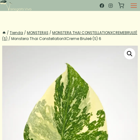
Saltar
al
contenido
/
Tienda
/
MONSTERAS
/
MONSTERA THAI CONSTELLATIONXCREMEBRULEÉ
(S)
/
Monstera Thai ConstellationXCreme Bruleé (S) 6