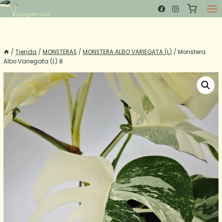
Saltar
al
contenido
/
Tienda
/
MONSTERAS
/
MONSTERA ALBO VARIEGATA (L)
/
Monstera
Albo Variegata (L) 8