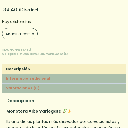
134,40
€
iva incl.
Hay existencias
Monstera
Añadir al carrito
Albo
Variegata
(L)
SKU:
MONALBVARL8
Categoría:
MONSTERA ALBO VARIEGATA (L)
8
cantidad
Descripción
Información adicional
Valoraciones (0)
Descripción
Monstera Albo Variegata
Es una de las plantas más deseadas por coleccionistas y
amantes de la botánica. Su espectacular variegación en