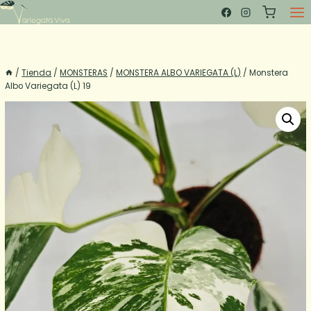
Saltar
al
contenido
/
Tienda
/
MONSTERAS
/
MONSTERA ALBO VARIEGATA (L)
/
Monstera
Albo Variegata (L) 19