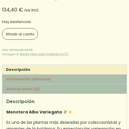
134,40
€
iva incl.
Hay existencias
Monstera
Añadir al carrito
Albo
Variegata
(L)
SKU:
MONALBVARL19
Categoría:
MONSTERA ALBO VARIEGATA (L)
19
cantidad
Descripción
Información adicional
Valoraciones (0)
Descripción
Monstera Albo Variegata
Es una de las plantas más deseadas por coleccionistas y
amantes de la botánica. Su espectacular variegación en