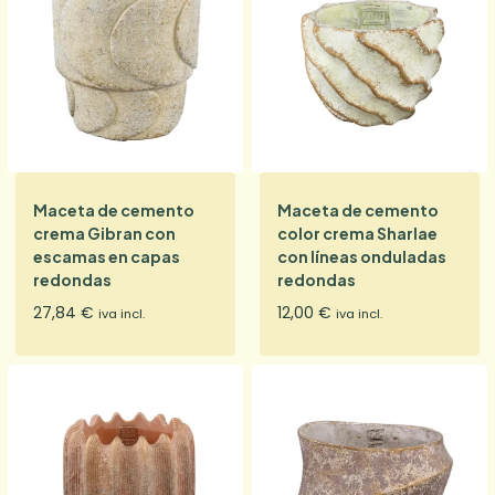
Maceta de cemento
Maceta de cemento
crema Gibran con
color crema Sharlae
escamas en capas
con líneas onduladas
redondas
redondas
27,84
€
12,00
€
iva incl.
iva incl.