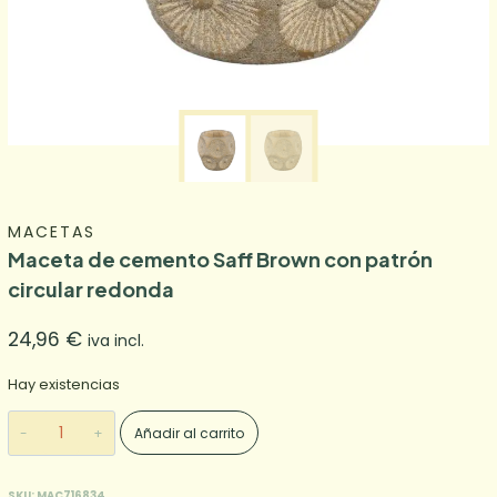
MACETAS
Maceta de cemento Saff Brown con patrón
circular redonda
24,96
€
iva incl.
Hay existencias
Maceta
Añadir al carrito
de
cemento
Saff
SKU:
MAC716834