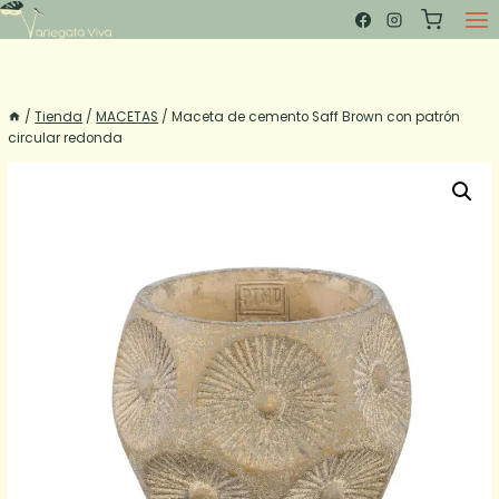
Saltar
al
contenido
/
Tienda
/
MACETAS
/
Maceta de cemento Saff Brown con patrón
circular redonda