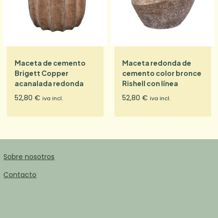
Maceta de cemento
Maceta redonda de
Brigett Copper
cemento color bronce
acanalada redonda
Rishell con línea
52,80
€
52,80
€
iva incl.
iva incl.
Sobre nosotros
Contacto