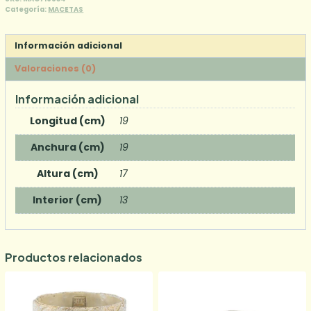
Categoría:
MACETAS
Brown
con
patrón
Información adicional
circular
Valoraciones (0)
redonda
cantidad
Información adicional
Longitud (cm)
19
Anchura (cm)
19
Altura (cm)
17
Interior (cm)
13
Productos relacionados