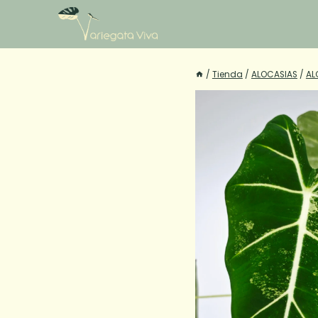
Saltar
al
contenido
/
Tienda
/
ALOCASIAS
/
AL