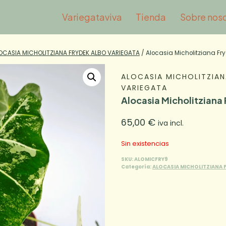
Variegataviva
Tienda
Sobre nos
OCASIA MICHOLITZIANA FRYDEK ALBO VARIEGATA
/
Alocasia Micholitziana Fr
ALOCASIA MICHOLITZIAN
VARIEGATA
Alocasia Micholitziana
65,00
€
iva incl.
Sin existencias
SKU:
ALOMICFRY9
Categoría:
ALOCASIA MICHOLITZIANA 