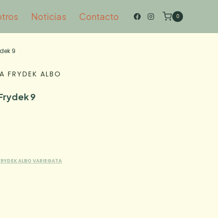
otros
Noticias
Contacto
0
ydek 9
A FRYDEK ALBO
 Frydek 9
FRYDEK ALBO VARIEGATA