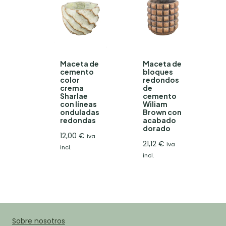
Maceta de
Maceta de
cemento
bloques
color
redondos
crema
de
Sharlae
cemento
con líneas
Wiliam
onduladas
Brown con
redondas
acabado
dorado
12,00
€
iva
21,12
€
iva
incl.
incl.
Sobre nosotros