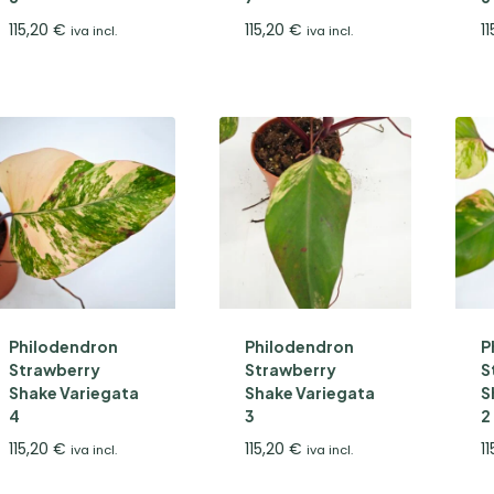
115,20
€
115,20
€
1
iva incl.
iva incl.
Philodendron
Philodendron
P
Strawberry
Strawberry
S
Shake Variegata
Shake Variegata
S
4
3
2
115,20
€
115,20
€
1
iva incl.
iva incl.