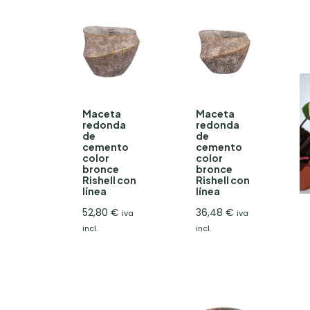
Maceta
Maceta
redonda
redonda
de
de
cemento
cemento
color
color
bronce
bronce
Rishell con
Rishell con
línea
línea
52,80
€
36,48
€
iva
iva
incl.
incl.