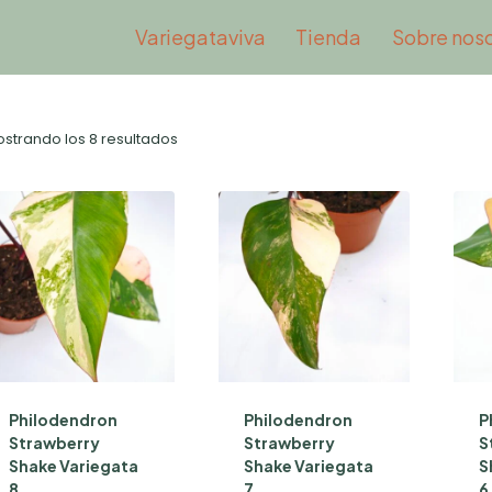
Variegataviva
Tienda
Sobre nos
Ordenado
strando los 8 resultados
por
popularidad
Philodendron
Philodendron
P
Strawberry
Strawberry
S
Shake Variegata
Shake Variegata
S
8
7
6