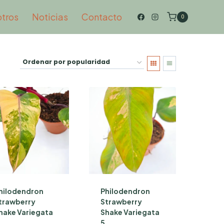
otros
Noticias
Contacto
0
hilodendron
Philodendron
trawberry
Strawberry
hake Variegata
Shake Variegata
5