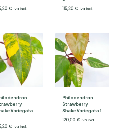
15,20
€
115,20
€
iva incl.
iva incl.
hilodendron
Philodendron
trawberry
Strawberry
hake Variegata
Shake Variegata 1
120,00
€
iva incl.
15,20
€
iva incl.