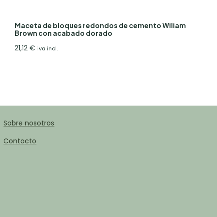
Maceta de bloques redondos de cemento Wiliam
Brown con acabado dorado
21,12
€
iva incl.
Sobre nosotros
Contacto