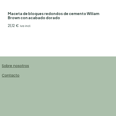
Maceta de bloques redondos de cemento Wiliam
Brown con acabado dorado
21,12
€
iva incl.
Sobre nosotros
Contacto