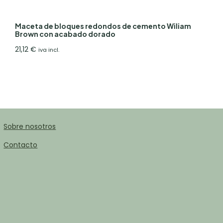
Maceta de bloques redondos de cemento Wiliam
Brown con acabado dorado
21,12
€
iva incl.
Sobre nosotros
Contacto