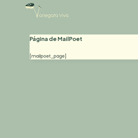
Saltar
al
contenido
Página de MailPoet
[mailpoet_page]